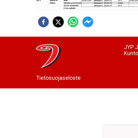
JYP J
Kunto
Tietosuojaseloste