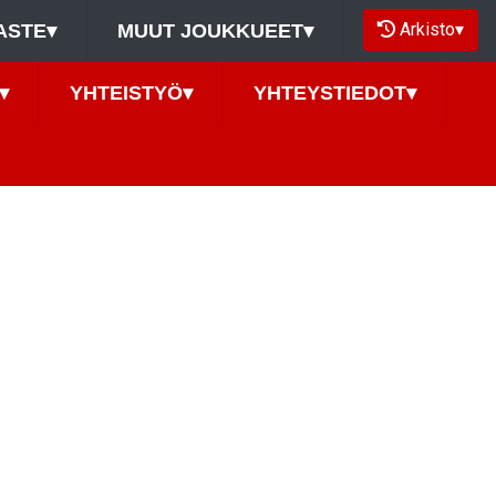
Arkisto
▾
ASTE
▾
MUUT JOUKKUEET
▾
▾
YHTEISTYÖ
▾
YHTEYSTIEDOT
▾