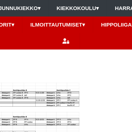
JUNNUKIEKKO
▾
KIEKKOKOULU
▾
HARR
ORIT
▾
ILMOITTAUTUMISET
▾
HIPPOLIIGA