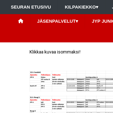
SEURAN ETUSIVU
KILPAKIEKKO
▾
JÄSENPALVELUT
▾
JYP JUNI
Klikkaa kuvaa isommaksi!