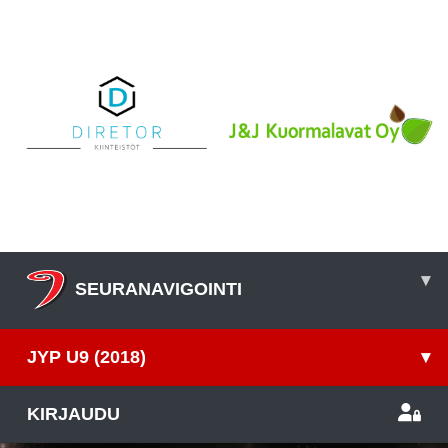
▾
SEURANAVIGOINTI
JYP U9 (2018)
▾
KIRJAUDU