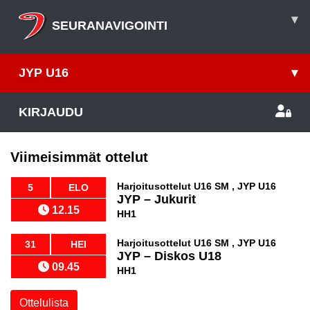
▾
SEURANAVIGOINTI
JYP U16
▾
KIRJAUDU
Viimeisimmät ottelut
Harjoitusottelut U16 SM , JYP U16
5
ELO
JYP
–
Jukurit
12.15
HH1
Harjoitusottelut U16 SM , JYP U16
31
HEI
JYP
–
Diskos U18
09.45
HH1
Ottelulista