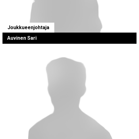
Joukkueenjohtaja
Auvinen Sari