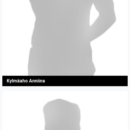
Kylmäaho Anniina