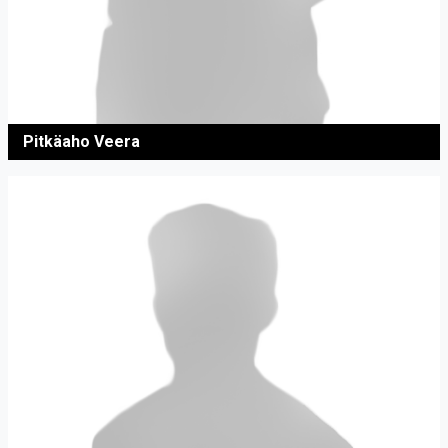
Pitkäaho Veera