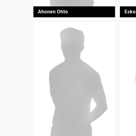
Ahonen Ohto
Esko