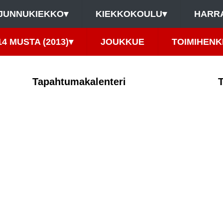
JUNNUKIEKKO
▾
KIEKKOKOULU
▾
HARR
14 MUSTA (2013)
▾
JOUKKUE
TOIMIHENK
Tapahtumakalenteri