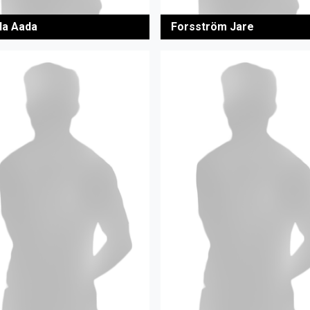
la Aada
Forsström Jare