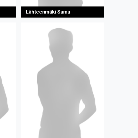
Lähteenmäki Samu