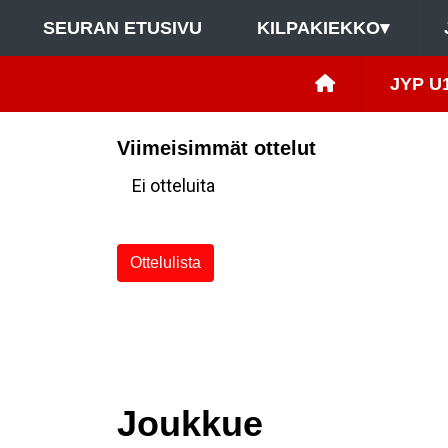
SEURAN ETUSIVU
KILPAKIEKKO
▾
JYP U
Viimeisimmät ottelut
Ei otteluita
Ottelulista
Joukkue