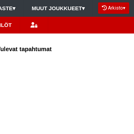
Arkisto
▾
ASTE
▾
MUUT JOUKKUEET
▾
ILÖT
Tulevat tapahtumat