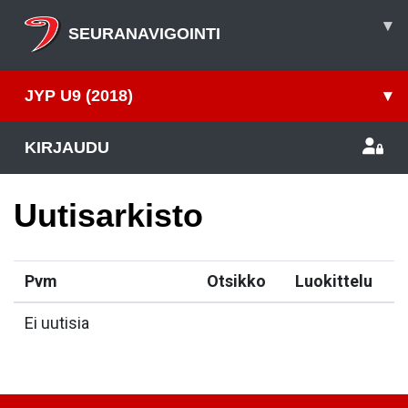
▾
SEURANAVIGOINTI
JYP U9 (2018)
▾
KIRJAUDU
Uutisarkisto
Pvm
Otsikko
Luokittelu
Ei uutisia