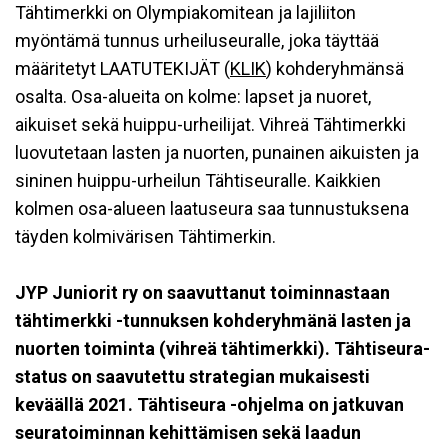
Tähtimerkki on Olympiakomitean ja lajiliiton
myöntämä tunnus urheiluseuralle, joka täyttää
määritetyt LAATUTEKIJÄT (
KLIK
) kohderyhmänsä
osalta. Osa-alueita on kolme: lapset ja nuoret,
aikuiset sekä huippu-urheilijat. Vihreä Tähtimerkki
luovutetaan lasten ja nuorten, punainen aikuisten ja
sininen huippu-urheilun Tähtiseuralle. Kaikkien
kolmen osa-alueen laatuseura saa tunnustuksena
täyden kolmivärisen Tähtimerkin.
JYP Juniorit ry on saavuttanut toiminnastaan
tähtimerkki -tunnuksen kohderyhmänä lasten ja
nuorten toiminta (vihreä tähtimerkki). Tähtiseura-
status on saavutettu strategian mukais
esti
keväällä 2021. Tä
h
tiseura -ohjelma on
jatkuvan
seuratoiminnan kehittämisen sekä laadun