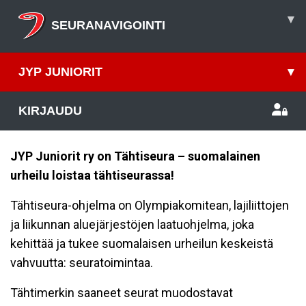
▾
SEURANAVIGOINTI
JYP JUNIORIT
▾
KIRJAUDU
JYP Juniorit ry on Tähtiseura – suomalainen
urheilu loistaa tähtiseurassa!
Tähtiseura-ohjelma on Olympiakomitean, lajiliittojen
ja liikunnan aluejärjestöjen laatuohjelma, joka
kehittää ja tukee suomalaisen urheilun keskeistä
vahvuutta: seuratoimintaa.
Tähtimerkin saaneet seurat muodostavat