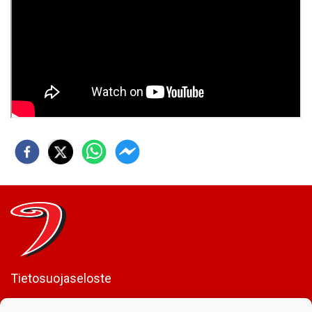
Tietosuojaseloste
JYP Juniorit ry