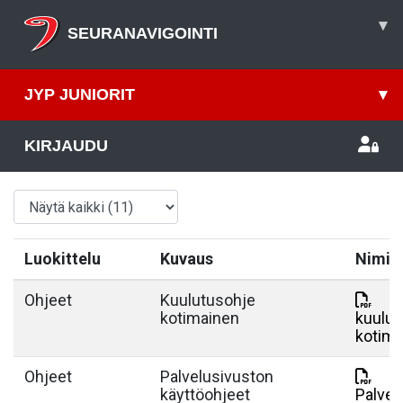
▾
SEURANAVIGOINTI
JYP JUNIORIT
▾
KIRJAUDU
Luokittelu
Kuvaus
Nimi
Ohjeet
Kuulutusohje
kotimainen
kuulut
kotima
Ohjeet
Palvelusivuston
käyttöohjeet
Palvel