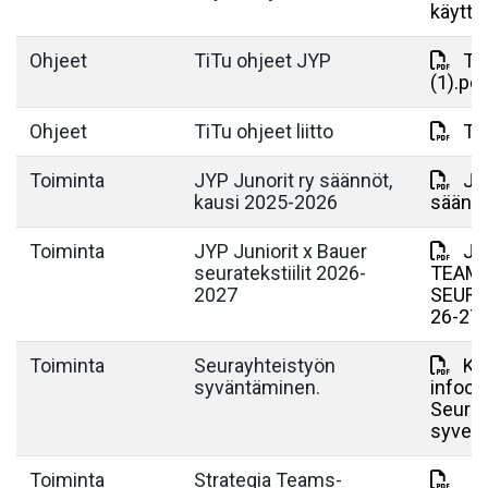
käyttö
Ohjeet
TiTu ohjeet JYP
Ti
(1).pdf
Ohjeet
TiTu ohjeet liitto
Ti
Toiminta
JYP Junorit ry säännöt,
JY
kausi 2025-2026
säänn
Toiminta
JYP Juniorit x Bauer
JY
seuratekstiilit 2026-
TEAM 
2027
SEURA
26-27.
Toiminta
Seurayhteistyön
Ku
syväntäminen.
infoon
Seuray
syven
Toiminta
Strategia Teams-