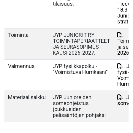
tilaisuus.
Tiedot
18.3.2
Juniori
strate
Toiminta
JYP JUNIORIT RY
TOIMINTAPERIAATTEET
Toimin
JA SEURASOPIMUS
ja se
KAUSI 2026-2027.
2026-
Valmennus
JYP fysiikkapolku -
JY
"Voimistuva Hurrikaani"
fysiik
Voimi
Hurrik
Materiaalisalkku
JYP Junioreiden
JYP
someohjeistus
someo
joukkueiden
pelisääntöjen pohjaksi