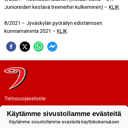
Junioreiden kestävä treeneihin kulkeminen) –
KLIK
8/2021 – Jyväskylän pyöräilyn edistämisen
kunniamaininta 2021 –
KLIK
Tietosuojaseloste
JYP Juniorit ry
Käytämme sivustollamme evästeitä
Kuntoportti 5 | 40700 JYVÄSKYLÄ |
Käytämme sivustollamme evästeitä käyttökokemuksen