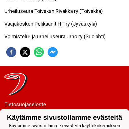
Urheiluseura Toivakan Rivakka ry (Toivakka)
Vaajakosken Pelikaanit HT ry (Jyväskylä)
Voimistelu- ja urheiluseura Urho ry (Suolahti)
Tietosuojaseloste
Käytämme sivustollamme evästeitä
JYP Juniorit ry
Kuntoportti 5 | 40700 JYVÄSKYLÄ |
Käytämme sivustollamme evästeitä käyttökokemuksen