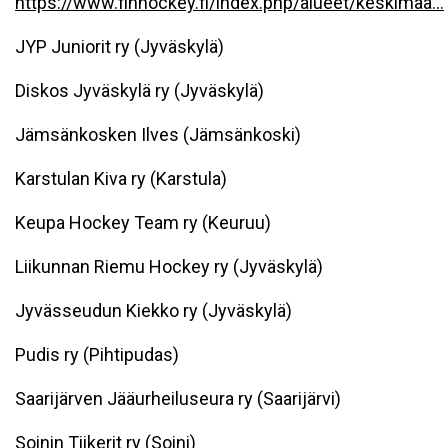
https://www.finhockey.fi/index.php/alueet/keskimaa...
JYP Juniorit ry (Jyväskylä)
Diskos Jyväskylä ry (Jyväskylä)
Jämsänkosken Ilves (Jämsänkoski)
Karstulan Kiva ry (Karstula)
Keupa Hockey Team ry (Keuruu)
Liikunnan Riemu Hockey ry (Jyväskylä)
Jyvässeudun Kiekko ry (Jyväskylä)
Pudis ry (Pihtipudas)
Saarijärven Jääurheiluseura ry (Saarijärvi)
Soinin Tiikerit ry (Soini)