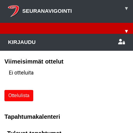
▾
SEURANAVIGOINTI
▾
KIRJAUDU
Viimeisimmät ottelut
Ei otteluita
Ottelulista
Tapahtumakalenteri