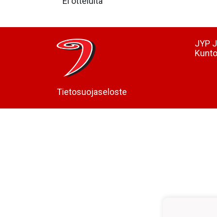
Ei otteluita
JYP J
Kunto
Tietosuojaseloste