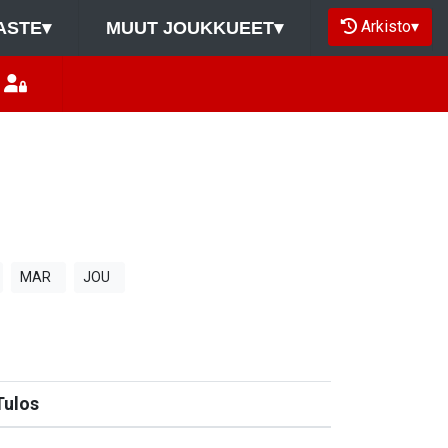
Arkisto
▾
ASTE
▾
MUUT JOUKKUEET
▾
MAR
JOU
Tulos