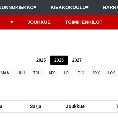
JUNNUKIEKKO
▾
KIEKKOKOULU
▾
HARR
▾
JOUKKUE
TOIMIHENKILÖT
2025
2026
2027
MAA
HUH
TOU
KES
HEI
ELO
SYY
LOK
a
Sarja
Joukkue