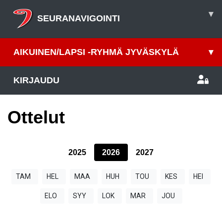
▾
SEURANAVIGOINTI
AIKUINEN/LAPSI -RYHMÄ JYVÄSKYLÄ
▾
KIRJAUDU
Ottelut
2025
2026
2027
TAM
HEL
MAA
HUH
TOU
KES
HEI
ELO
SYY
LOK
MAR
JOU