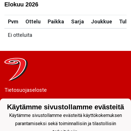
Elokuu
2026
Pvm
Ottelu
Paikka
Sarja
Joukkue
Tulo
Ei otteluita
Tietosuojaseloste
JYP Juniorit ry
Käytämme sivustollamme evästeitä
Kuntoportti 5 | 40700 JYVÄSKYLÄ |
Käytämme sivustollamme evästeitä käyttökokemuksen
parantamiseksi sekä toiminnallisiin ja tilastollisiin