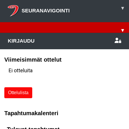
▾
SEURANAVIGOINTI
▾
KIRJAUDU
Viimeisimmät ottelut
Ei otteluita
Ottelulista
Tapahtumakalenteri