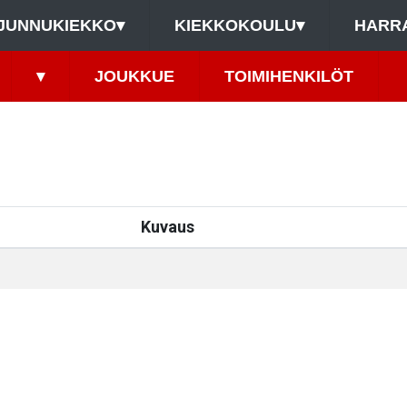
JUNNUKIEKKO
▾
KIEKKOKOULU
▾
HARR
▾
JOUKKUE
TOIMIHENKILÖT
Kuvaus