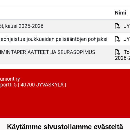
Nimi
öt, kausi 2025-2026
JYP
eohjeistus joukkueiden pelisääntöjen pohjaksi
JY
OIMINTAPERIAATTEET JA SEURASOPIMUS
To
2026-
uniorit ry
portti 5 | 40700 JYVÄSKYLÄ |
Käytämme sivustollamme evästeitä