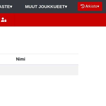
Arkisto
▾
ASTE
▾
MUUT JOUKKUEET
▾
Nimi