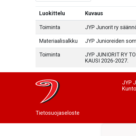
Luokittelu
Kuvaus
Toiminta
JYP Junorit ry säänn
Materiaalisalkku
JYP Junioreiden som
Toiminta
JYP JUNIORIT RY T
KAUSI 2026-2027.
JYP J
Kunto
Tietosuojaseloste