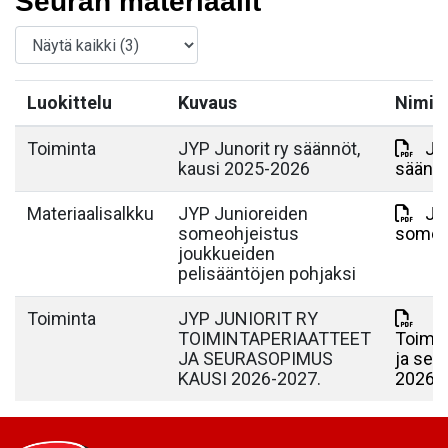
Seuran materiaalit
Luokittelu
Kuvaus
Nimi
Toiminta
JYP Junorit ry säännöt,
JY
kausi 2025-2026
säänn
Materiaalisalkku
JYP Junioreiden
JYP
someohjeistus
someo
joukkueiden
pelisääntöjen pohjaksi
Toiminta
JYP JUNIORIT RY
TOIMINTAPERIAATTEET
Toimin
JA SEURASOPIMUS
ja se
KAUSI 2026-2027.
2026-