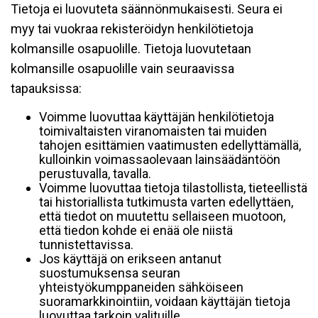
Tietoja ei luovuteta säännönmukaisesti. Seura ei
myy tai vuokraa rekisteröidyn henkilötietoja
kolmansille osapuolille. Tietoja luovutetaan
kolmansille osapuolille vain seuraavissa
tapauksissa:
Voimme luovuttaa käyttäjän henkilötietoja
toimivaltaisten viranomaisten tai muiden
tahojen esittämien vaatimusten edellyttämällä,
kulloinkin voimassaolevaan lainsäädäntöön
perustuvalla, tavalla.
Voimme luovuttaa tietoja tilastollista, tieteellistä
tai historiallista tutkimusta varten edellyttäen,
että tiedot on muutettu sellaiseen muotoon,
että tiedon kohde ei enää ole niistä
tunnistettavissa.
Jos käyttäjä on erikseen antanut
suostumuksensa seuran
yhteistyökumppaneiden sähköiseen
suoramarkkinointiin, voidaan käyttäjän tietoja
luovuttaa tarkoin valituille