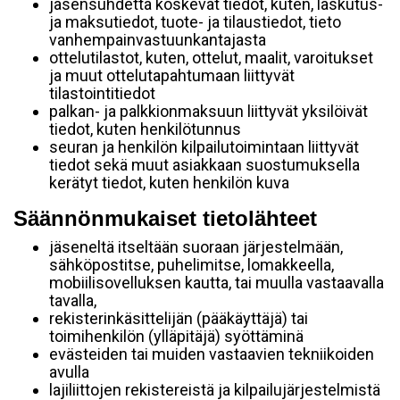
jäsensuhdetta koskevat tiedot, kuten, laskutus-
ja maksutiedot, tuote- ja tilaustiedot, tieto
vanhempainvastuunkantajasta
ottelutilastot, kuten, ottelut, maalit, varoitukset
ja muut ottelutapahtumaan liittyvät
tilastointitiedot
palkan- ja palkkionmaksuun liittyvät yksilöivät
tiedot, kuten henkilötunnus
seuran ja henkilön kilpailutoimintaan liittyvät
tiedot sekä muut asiakkaan suostumuksella
kerätyt tiedot, kuten henkilön kuva
Säännönmukaiset tietolähteet
jäseneltä itseltään suoraan järjestelmään,
sähköpostitse, puhelimitse, lomakkeella,
mobiilisovelluksen kautta, tai muulla vastaavalla
tavalla,
rekisterinkäsittelijän (pääkäyttäjä) tai
toimihenkilön (ylläpitäjä) syöttäminä
evästeiden tai muiden vastaavien tekniikoiden
avulla
lajiliittojen rekistereistä ja kilpailujärjestelmistä