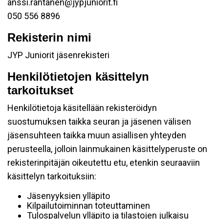
anssi.rantanen@jypjuniorit.fi
050 556 8896
Rekisterin nimi
JYP Juniorit jäsenrekisteri
Henkilötietojen käsittelyn
tarkoitukset
Henkilötietoja käsitellään rekisteröidyn
suostumuksen taikka seuran ja jäsenen välisen
jäsensuhteen taikka muun asiallisen yhteyden
perusteella, jolloin lainmukainen käsittelyperuste on
rekisterinpitäjän oikeutettu etu, etenkin seuraaviin
käsittelyn tarkoituksiin:
Jäsenyyksien ylläpito
Kilpailutoiminnan toteuttaminen
Tulospalvelun ylläpito ja tilastojen julkaisu