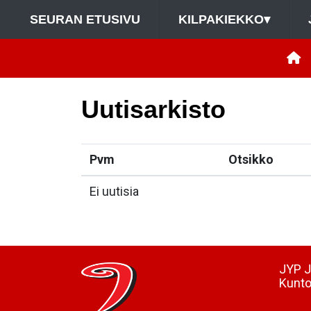
SEURAN ETUSIVU
KILPAKIEKKO
▾
Uutisarkisto
Pvm
Otsikko
Ei uutisia
JYP J
Kunto