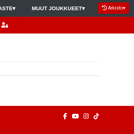
Arkisto
▾
ASTE
▾
MUUT JOUKKUEET
▾