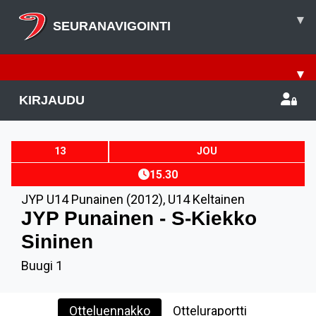
▾
SEURANAVIGOINTI
▾
KIRJAUDU
13
JOU
15.30
JYP U14 Punainen (2012)
,
U14 Keltainen
JYP Punainen - S-Kiekko
Sininen
Buugi 1
Otteluennakko
Otteluraportti