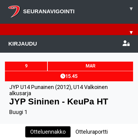
▾
SEURANAVIGOINTI
▾
KIRJAUDU
9
MAR
15.45
JYP U14 Punainen (2012)
,
U14 Valkoinen
alkusarja
JYP Sininen - KeuPa HT
Buugi 1
Otteluennakko
Otteluraportti